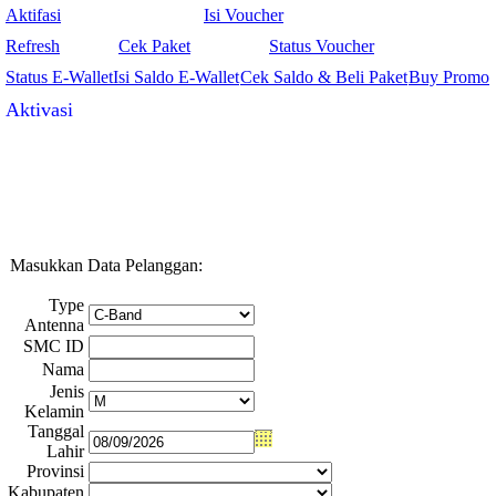
Aktifasi
Isi Voucher
Refresh
Cek Paket
Status Voucher
Status E-Wallet
Isi Saldo E-Wallet
Cek Saldo & Beli Paket
Buy Promo
Aktivasi
Masukkan Data Pelanggan:
Type
Antenna
SMC ID
Nama
Jenis
Kelamin
Tanggal
Lahir
Provinsi
Kabupaten